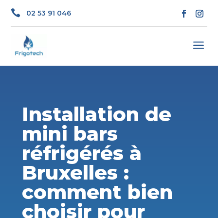

02 53 91 046
a
Installation de
mini bars
réfrigérés à
Bruxelles :
comment bien
choisir pour