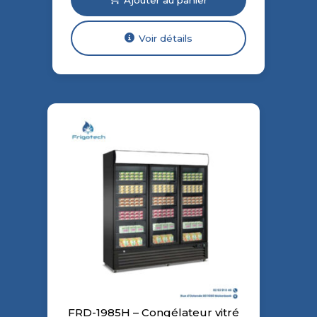
Voir détails
FRD-1985H – Congélateur vitré