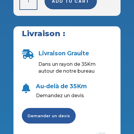
ADD TO CART
400H
-
Congélateur
vitré
avec
Livraison :
une
porte
quantity

Livraison Grauite
Dans un rayon de 35Km
autour de notre bureau
Au-delà de 35Km

Demandez un devis
Demander un devis