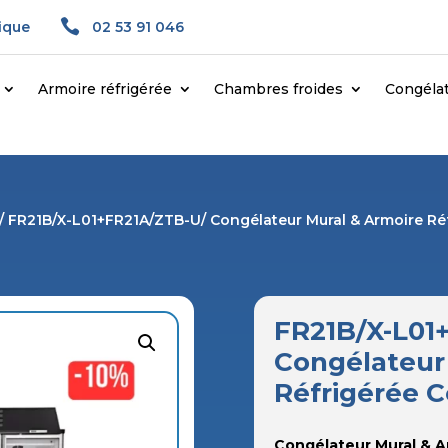

gique
02 53 91 046
Armoire réfrigérée
Chambres froides
Congéla
/ FR21B/X-L01+FR21A/ZTB-U/ Congélateur Mural & Armoire 
FR21B/X-L01
Congélateur
Réfrigérée
Congélateur Mural & 