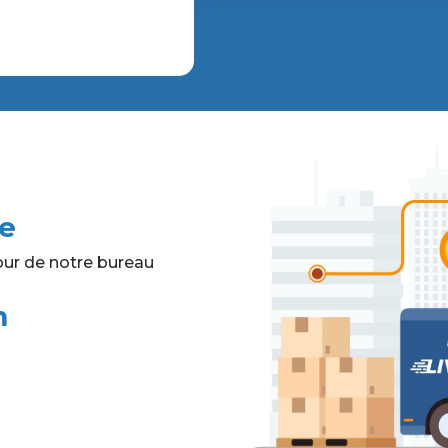
2115mm
quantity
te
ur de notre bureau
m