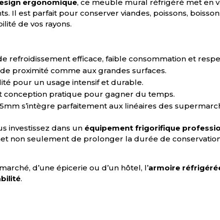
 design ergonomique
, ce meuble mural réfrigéré met en v
ts. Il est parfait pour conserver viandes, poissons, boisson
bilité de vos rayons.
de refroidissement efficace, faible consommation et resp
de proximité comme aux grandes surfaces.
ité pour un usage intensif et durable.
 et conception pratique pour gagner du temps.
2115mm s’intègre parfaitement aux linéaires des supermarc
us investissez dans un
équipement frigorifique professi
met non seulement de prolonger la durée de conservation 
arché, d’une épicerie ou d’un hôtel, l’
armoire réfrigér
bilité
.