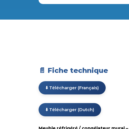
📄 Fiche technique
⬇️ Télécharger (Français)
⬇️ Télécharger (Dutch)
Meuble réfrigéré / congélateur mural –