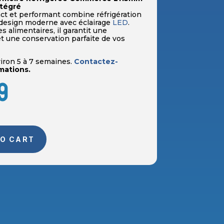
ntégré
t et performant combine réfrigération
 design moderne avec éclairage
LED
.
 alimentaires, il garantit une
t une conservation parfaite de vos
iron 5 à 7 semaines.
Contactez-
mations.
9
O CART