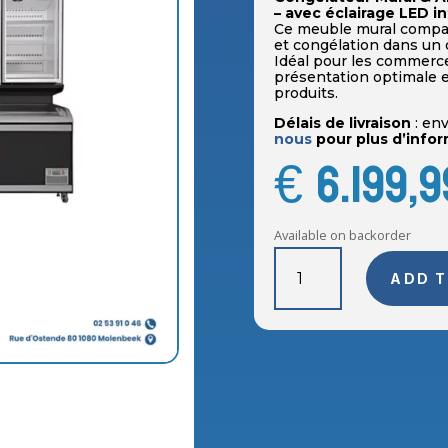
– avec éclairage LED i
Ce meuble mural compac
et congélation dans un
Idéal pour les commerces
présentation optimale e
produits.
Délais de livraison
: env
nous
pour plus d’infor
€
6.199,9
Available on backorder
FR21B/X-
ADD T
L01+FR21A/ZTB-
U/
Congélateur
Mural
&
Armoire
Réfrigérée
Commerce