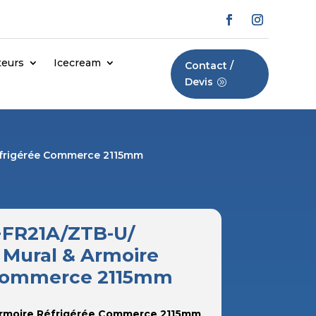
teurs
Icecream
Contact /
Devis
Réfrigérée Commerce 2115mm
+FR21A/ZTB-U/
 Mural & Armoire
 Commerce 2115mm
Armoire Réfrigérée Commerce 2115mm