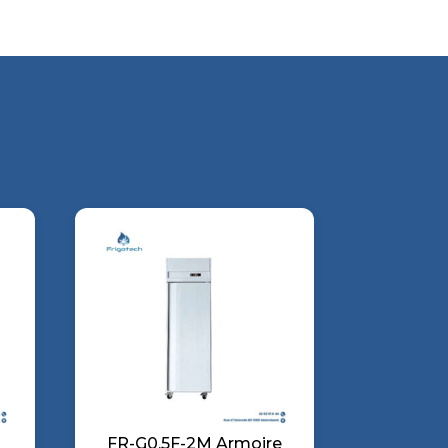
FR-G0.5F-2M Armoire