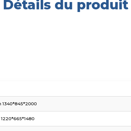
Détails du produit
mm 1340*845*2000
m 1220*665*1480