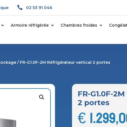

gique
02 53 91 046
Armoire réfrigérée
Chambres froides
Congéla
stockage
/ FR-G1.0F-2M Réfrigérateur vertical 2 portes
FR-G1.0F-2M 
2 portes
€
1.299,0