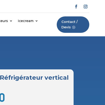
teurs
Icecream
Contact /
Devis
Réfrigérateur vertical
0