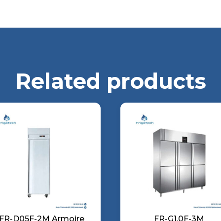
Related products
FR-D05F-2M Armoire
FR-G1.0F-3M