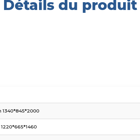
Détails du produit
mm 1340*845*2000
m 1220*665*1460