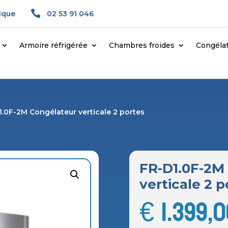

gique
02 53 91 046
Armoire réfrigérée
Chambres froides
Congéla
1.0F-2M Congélateur verticale 2 portes
FR-D1.0F-2M
verticale 2 p
€
1.399,0