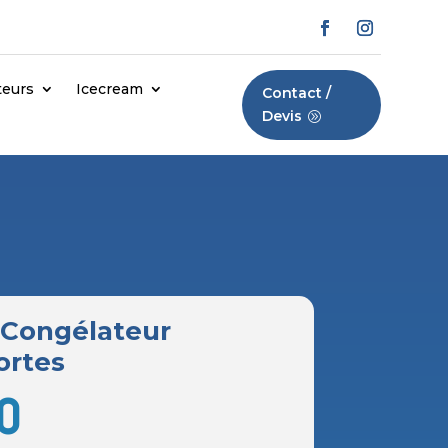
teurs
Icecream
Contact /
Devis
 Congélateur
ortes
0